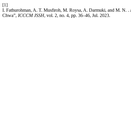
[1]
I. Fathurohman, A. T. Musfiroh, M. Roysa, A. Darmuki, and M. N. .
Chwa”,
ICCCM JSSH
, vol. 2, no. 4, pp. 36–46, Jul. 2023.