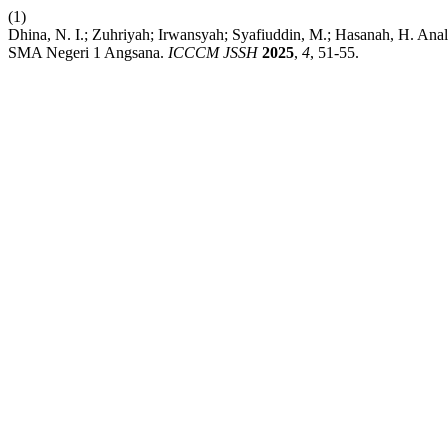
(1)
Dhina, N. I.; Zuhriyah; Irwansyah; Syafiuddin, M.; Hasanah, H. Ana
SMA Negeri 1 Angsana.
ICCCM JSSH
2025
,
4
, 51-55.