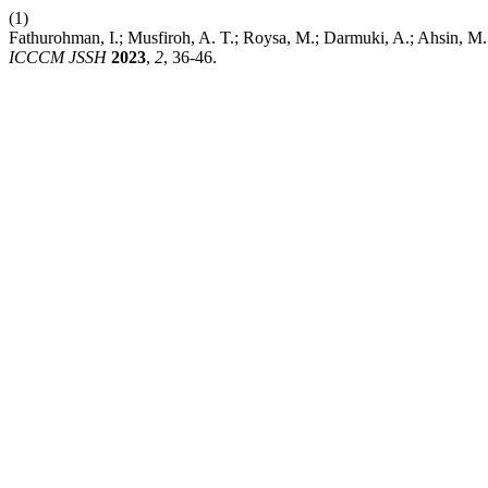
(1)
Fathurohman, I.; Musfiroh, A. T.; Roysa, M.; Darmuki, A.; Ahsin, M
ICCCM JSSH
2023
,
2
, 36-46.